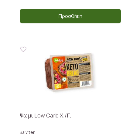
Προσθήκη
Ψωμι Low Carb Χ./Γ.
Balviten