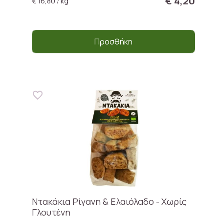
€ 4,20
€ 16,80 / kg
Προσθήκη
Ντακάκια Ρίγανη & Ελαιόλαδο - Χωρίς
Γλουτένη