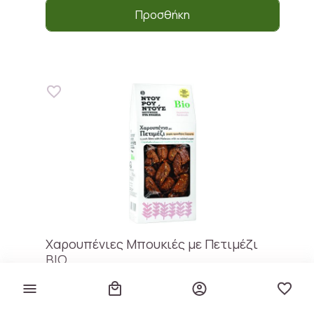
Προσθήκη
Χαρουπένιες Μπουκιές με Πετιμέζι
ΒΙΟ
Ντουρουντούς
€ 5,20
€ 22,61 / kg