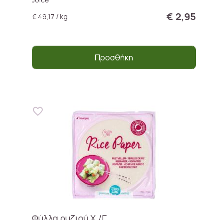
€ 2,95
€ 49,17 / kg
Προσθήκη
Φύλλα ρυζιού Χ./Γ.