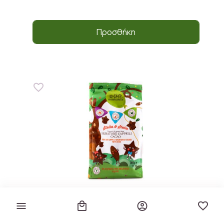
Προσθήκη
Βιολογικά Μπισκότα Αστεράκια "Stella
& Stello" με Κακάο
Sottolestelle