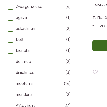
Ταχίνι
Zwergenwiese
(4)
agava
(1)
Το Περιβ
€ 18,21 / 
askada farm
(2)
bettr
(1)
bionella
(1)
dennree
(2)
dimokritos
(3)
meeterra
(14)
mondona
(2)
Αξιον Εστί
(27)