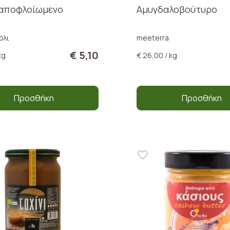
 αποφλοίωμενο
Αμυγδαλοβούτυρο
όλι
meeterra
€ 5,10
kg
€ 26,00 / kg
Προσθήκη
Προσθήκη