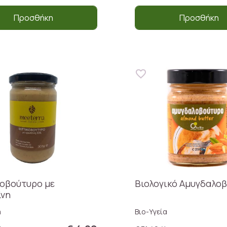
Προσθήκη
Προσθήκη
οβούτυρο με
Βιολογικό Αμυγδαλο
ϊνη
a
Βιο-Υγεία