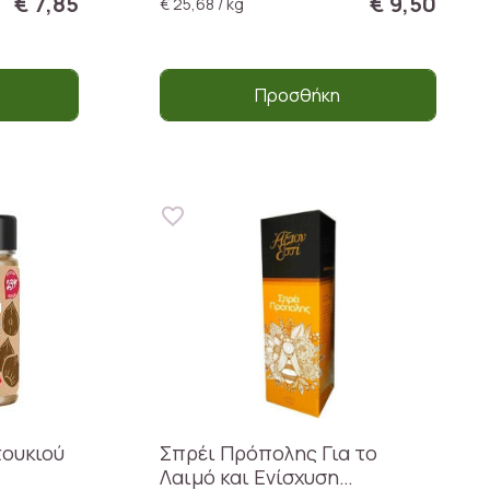
€ 7,85
€ 9,50
€ 25,68 / kg
Προσθήκη
τουκιού
Σπρέι Πρόπολης Για το
Λαιμό και Ενίσχυση