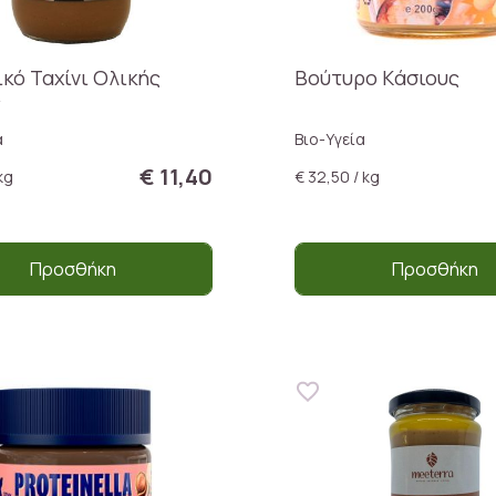
ικό Ταχίνι Ολικής
Βούτυρο Kάσιους
ς
α
Βιο-Υγεία
€ 11,40
kg
€ 32,50 / kg
Προσθήκη
Προσθήκη