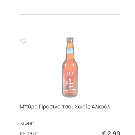
Μπύρα Πράσινο τσάι Χωρίς Αλκοόλ
iKi Beer
€ 2,90
€ 8,79 / lt