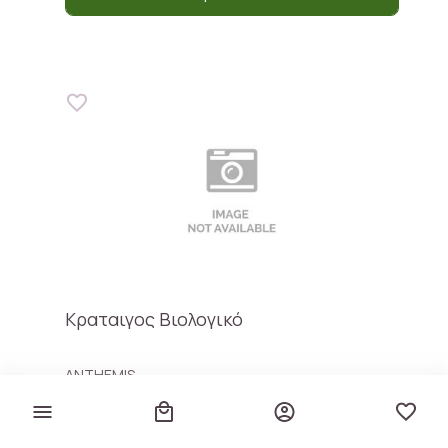
Κραταιγος Βιολογικό
ANTHEMIS
€ 3,25
€ 92,86 / kg