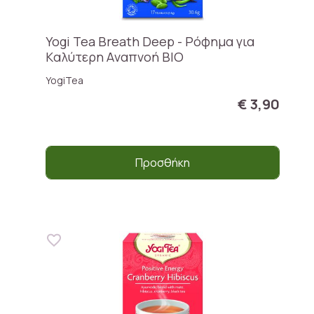
Yogi Tea Breath Deep - Ρόφημα για
Kαλύτερη Aναπνοή BIO
YogiTea
€ 3,90
Προσθήκη