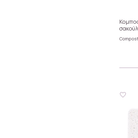
Κομπο
σακού
(20lt) 
Compost