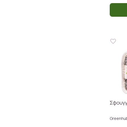
Σφουγγ
Greenhu