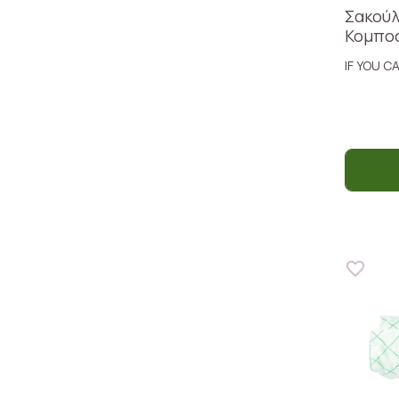
Σακού
Κομποσ
IF YOU C