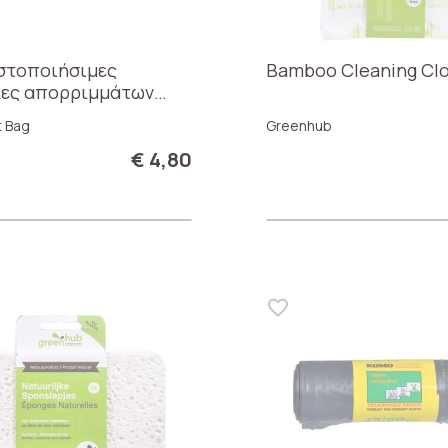
στοποιήσιμες
Bamboo Cleaning Cl
λες απορριμμάτων
41 x 54 cm
 Bag
Greenhub
€ 4,80