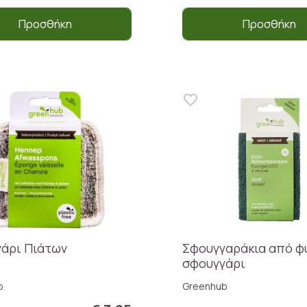
Προσθήκη
Προσθήκη
άρι Πιάτων
Σφουγγαράκια από φ
σφουγγάρι
b
Greenhub