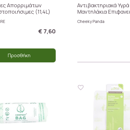
λες Απορριμάτων
Αντιβακτηριακά Υγρά
τοποιήσιμες (11,4L)
Μαντηλάκια Επιφανε
ARE
Cheeky Panda
€ 7,60
Προσθήκη