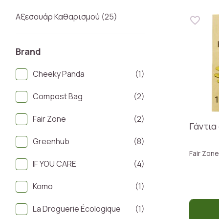
Αξεσουάρ Καθαρισμού (25)
Brand
Cheeky Panda
(1)
Compost Bag
(2)
Fair Zone
(2)
Γάντια
Greenhub
(8)
Fair Zone
IF YOU CARE
(4)
Komo
(1)
La Droguerie Écologique
(1)