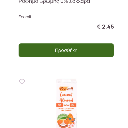
Ρόφημα Βρώμης 0% Σάκχαρα
Ecomil
€ 2,45
Προσθήκη