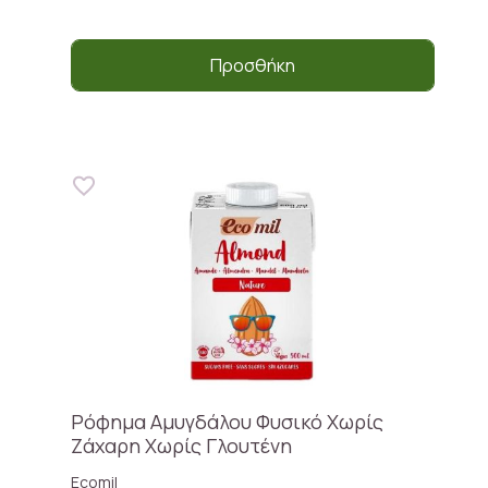
Προσθήκη
Ρόφημα Αμυγδάλου Φυσικό Χωρίς
Ζάxαρη Χωρίς Γλουτένη
Ecomil