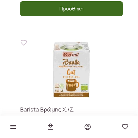
Προσθήκη
Barista Βρώμης Χ./Ζ.
Ecomil
€ 2,50
€ 5,00 / lt