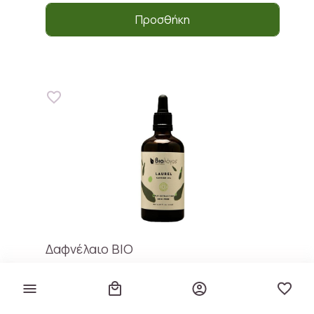
Προσθήκη
Δαφνέλαιο BIO
Biologos
€ 6,50
€ 65,00 / lt