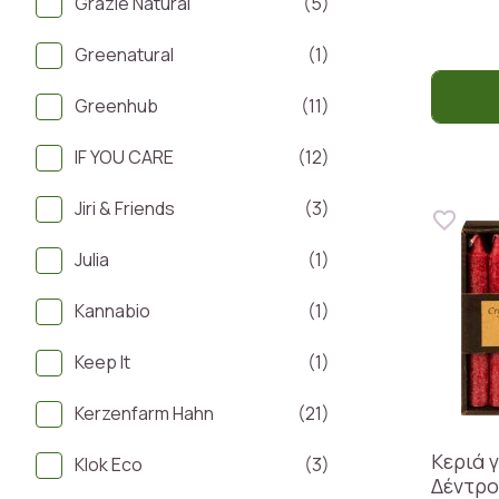
Grazie Natural
(5)
Greenatural
(1)
Greenhub
(11)
IF YOU CARE
(12)
Jiri & Friends
(3)
Julia
(1)
Kannabio
(1)
Keep It
(1)
Kerzenfarm Hahn
(21)
Κεριά 
Klok Eco
(3)
Δέντρο