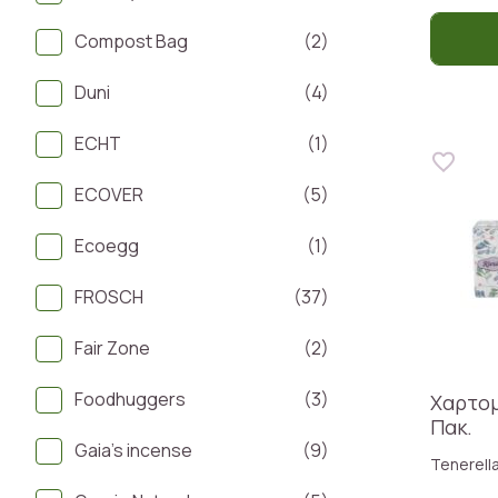
Compost Bag
(2)
Duni
(4)
ECHT
(1)
ECOVER
(5)
Ecoegg
(1)
FROSCH
(37)
Fair Zone
(2)
Foodhuggers
(3)
Χαρτομ
Πακ.
Gaia's incense
(9)
Tenerell