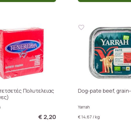
ετσετές Πολυτελειας
Dog-pate beef, grain
νες)
a
Yarrah
€ 2,20
€ 14,67 / kg