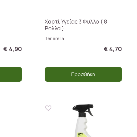
Χαρτί Υγείας 3 Φυλλο ( 8
Ρολλά )
Tenerella
€ 4,90
€ 4,70
Προσθήκη