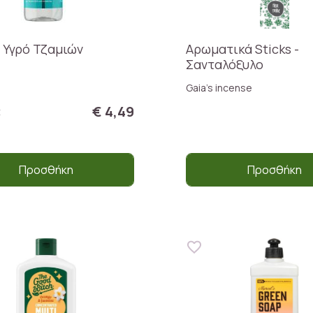
 Υγρό Τζαμιών
Αρωματικά Sticks -
Σανταλόξυλο
Gaia's incense
€ 4,49
t
Προσθήκη
Προσθήκη