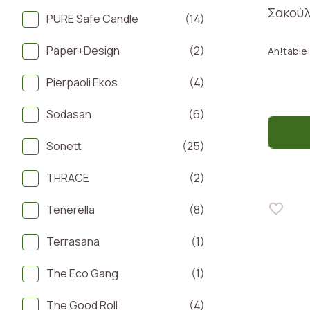
Σακούλ
PURE Safe Candle
(14)
Paper+Design
(2)
Ah!table
Pierpaoli Ekos
(4)
Sodasan
(6)
Sonett
(25)
THRACE
(2)
Tenerella
(8)
Terrasana
(1)
The Eco Gang
(1)
The Good Roll
(4)