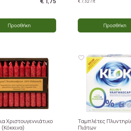
€ 1,75
€ 7,32 / lt
Προσθήκη
Προσθήκη
για Χριστουγεννιάτικο
Ταμπλέτες Πλυντηρί
 (Κόκκινα)
Πιάτων