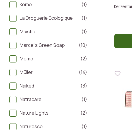
Komo
(1)
Kerzenfa
La Droguerie Écologique
(1)
Maistic
(1)
Marcel's Green Soap
(10)
Memo
(2)
Müller
(14)
Naiked
(3)
Natracare
(1)
Nature Lights
(2)
Naturesse
(1)