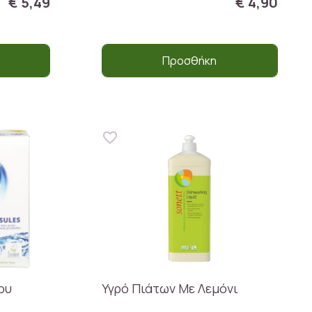
€ 5,49
€ 4,90
Προσθήκη
ου
Υγρό Πιάτων Με Λεμόνι