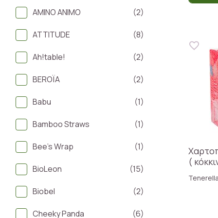
AMINO ANIMO
(2)
ATTITUDE
(8)
Ah!table!
(2)
BEROÏA
(2)
Babu
(1)
Bamboo Straws
(1)
Bee's Wrap
(1)
Χαρτοπ
( κόκκι
BioLeon
(15)
Tenerell
Biobel
(2)
Cheeky Panda
(6)