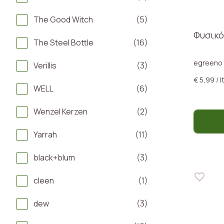
The Good Witch
(5)
Φυσικό
The Steel Bottle
(16)
egreeno
Verillis
(3)
€ 5,99 / l
WELL
(6)
Wenzel Kerzen
(2)
Yarrah
(11)
black+blum
(3)
cleen
(1)
dew
(3)