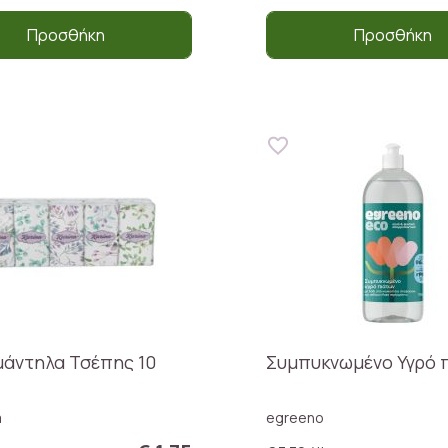
Προσθήκη
Προσθήκη
άντηλα Τσέπης 10
Συμπυκνωμένο Υγρό 
a
egreeno