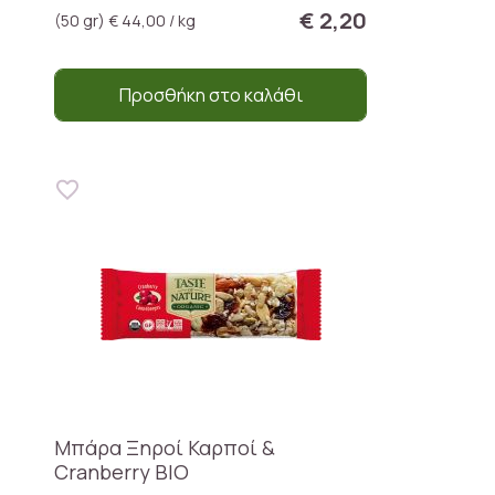
€ 2,20
(50 gr) € 44,00 / kg
Προσθήκη στο καλάθι
Μπάρα Ξηροί Καρποί &
Cranberry BIO