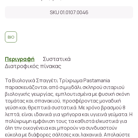
SKU 01.0107.0046
BIO
Περιγραφή
Συστατικά
Διατροφικός πίνακας
Τα Βιολογικά Σπαγγέτι Τρίχρωμα Pastamania
παρασκευάζονται από σιμιγδάλι σκληρού σιταριού
βιολογικής γεωργίας, εμπλουτισμένα με φυσική σκόνη
τομάτας και σπανακιού, προσφέροντας μοναδική
γεύση και θρεπτικά συστατικά. Με χρόνο βρασμού 8
λεπτά, είναι ιδανικά για γρήγορα και υγιεινά γεύματα. Η
πολύχρωμη εμφάνιση τους τα καθιστά ελκυστικά για
όλη την οικογένεια και μπορούν να συνδυαστούν
εύκολα με διάφορες σάλτσες και λαχανικά. Απολαύστε