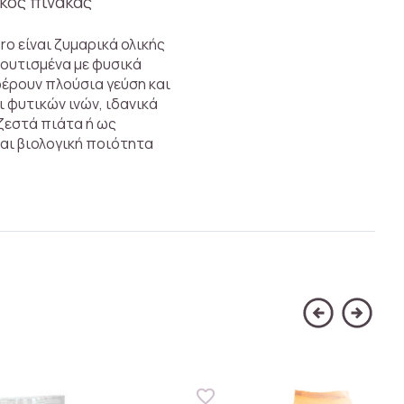
κός πίνακας
ro είναι ζυμαρικά ολικής
λουτισμένα με φυσικά
έρουν πλούσια γεύση και
ι φυτικών ινών, ιδανικά
 ζεστά πιάτα ή ως
αι βιολογική ποιότητα