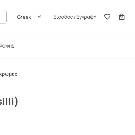
Είσοδος
/
Εγγραφή
ΤΡΟΦΗΣ
ρίχρωμες
illi)