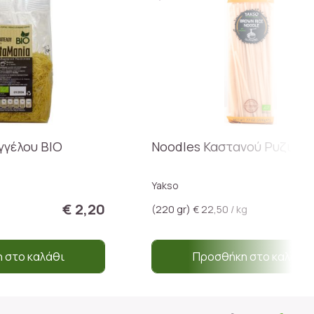
γγέλου BIO
Noodles Καστανού Ρυζιού 
Yakso
€ 2,20
(220 gr) € 22,50 / kg
 στο καλάθι
Προσθήκη στο καλάθι