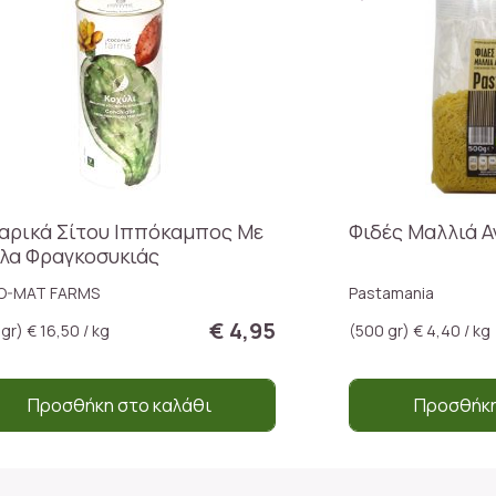
αρικά Σίτου Ιππόκαμπος Με
Φιδές Μαλλιά Α
λα Φραγκοσυκιάς
O-MAT FARMS
Pastamania
€ 4,95
gr) € 16,50 / kg
(500 gr) € 4,40 / kg
Προσθήκη στο καλάθι
Προσθήκη