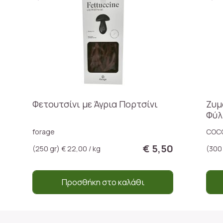
Φετουτσίνι με Άγρια Πορτσίνι
Ζυμ
Φύλ
forage
COC
€ 5,50
(250 gr) € 22,00 / kg
(300 
Προσθήκη στο καλάθι