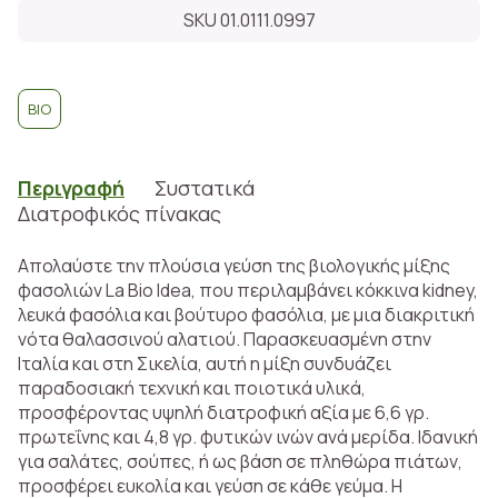
SKU 01.0111.0997
BIO
Περιγραφή
Συστατικά
Διατροφικός πίνακας
Απολαύστε την πλούσια γεύση της βιολογικής μίξης
φασολιών La Bio Idea, που περιλαμβάνει κόκκινα kidney,
λευκά φασόλια και βούτυρο φασόλια, με μια διακριτική
νότα θαλασσινού αλατιού. Παρασκευασμένη στην
Ιταλία και στη Σικελία, αυτή η μίξη συνδυάζει
παραδοσιακή τεχνική και ποιοτικά υλικά,
προσφέροντας υψηλή διατροφική αξία με 6,6 γρ.
πρωτεΐνης και 4,8 γρ. φυτικών ινών ανά μερίδα. Ιδανική
για σαλάτες, σούπες, ή ως βάση σε πληθώρα πιάτων,
προσφέρει ευκολία και γεύση σε κάθε γεύμα. Η